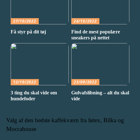
27/10/2022
24/10/2022
Få styr på dit tøj
Find de mest populære
sneakers på nettet
12/10/2022
23/09/2022
3 ting du skal vide om
Gulvafslibning – alt du skal
hundefoder
vide
Valg af den bedste kaffekværn fra føtex, Bilka og
Moccahouse