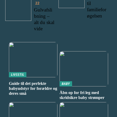
til
22
familiefor
Gulvafsli
øgelsen
bning –
alt du skal
vide
LIVSSTIL
Guide til det perfekte
BABY
babyudstyr for forældre og
Åbn op for fri leg med
deres små
skridsikre baby strømper