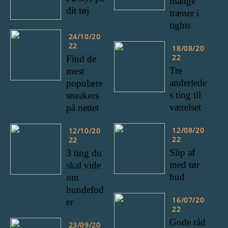
mange
dit tøj
træner i
tights
24/10/20
22
18/08/20
22
Find de
Tre
mest
anderlede
populære
s ting til
sneakers
værelset
på nettet
12/08/20
12/10/20
22
22
Slip af
3 ting du
med tør
skal vide
hud
om
hundefod
16/07/20
er
22
Gode råd
23/09/20