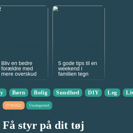
Bliv en bedre
5 gode tips til en
forældre med
weekend i
mere overskud
familien tegn
by
Børn
Bolig
Sundhed
DIY
Leg
Liv
27/10/2022
Uncategorized
Få styr på dit tøj