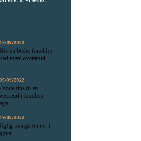
13/09/2022
Bliv en bedre forældre
med mere overskud
05/09/2022
5 gode tips til en
weekend i familien
tegn
19/08/2022
Rigtig mange træner i
ights