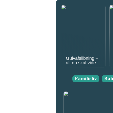
Gulvafslibning –
alt du skal vide
Familieliv
Ba