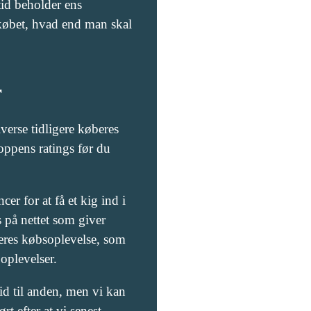
tid beholder ens
købet, hvad end man skal
r
iverse tidligere køberes
oppens ratings før du
r for at få et kig ind i
s på nettet som giver
deres købsoplevelse, som
 oplevelser.
id til anden, men vi kan
t efter at vi senest