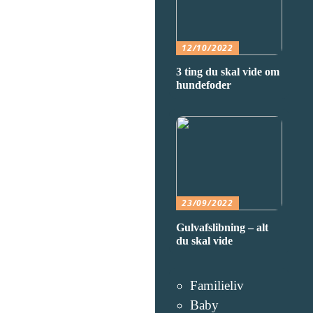
12/10/2022
3 ting du skal vide om
hundefoder
23/09/2022
Gulvafslibning – alt
du skal vide
Familieliv
Baby