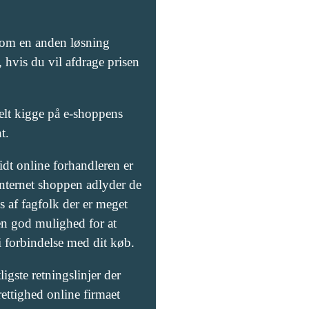
 Som en anden løsning
 hvis du vil afdrage prisen
lt kigge på e-shoppens
t.
idt online forhandleren er
t internet shoppen adlyder de
s af fagfolk der er meget
en god mulighed for at
 i forbindelse med dit køb.
igste retningslinjer der
rettighed online firmaet