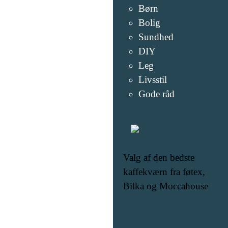
Børn
Bolig
Sundhed
DIY
Leg
Livsstil
Gode råd
Valg af den bedste
kaffekværn fra føtex,
Bilka og Moccahouse