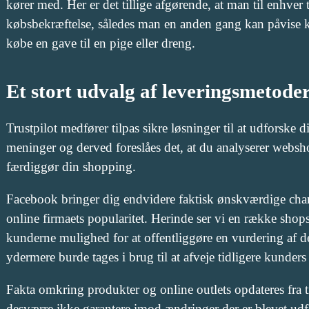
kører med. Her er det tillige afgørende, at man til enhver 
købsbekræftelse, således man en anden gang kan påvise 
købe en gave til en pige eller dreng.
Et stort udvalg af leveringsmetode
Trustpilot medfører tilpas sikre løsninger til at udforske d
meninger og derved foreslåes det, at du analyserer websh
færdiggør din shopping.
Facebook bringer dig endvidere faktisk ønskværdige chance
online firmaets popularitet. Herinde ser vi en række shop
kunderne mulighed for at offentliggøre en vurdering af 
ydermere burde tages i brug til at afveje tidligere kunders
Fakta omkring produkter og online outlets opdateres fra t
desværre ikke garantere imod ændringer der er blevet udfør