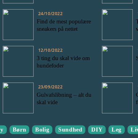
24/10/2022
Find de mest populære
sneakers på nettet
12/10/2022
3 ting du skal vide om
hundefoder
23/09/2022
Gulvafslibning – alt du
skal vide
by
Børn
Bolig
Sundhed
DIY
Leg
Liv