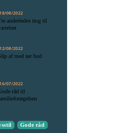
18/08/2022
Tre anderledes ting til
værelset
12/08/2022
Slip af med tør hud
16/07/2022
Gode råd til
familieforøgelsen
sstil
Gode råd
Rigtig mange