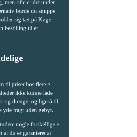
g, men ofte er det under
ternativ burde du snuppe
holder sig tæt på Køge,
 bestilling til et
delige
 til priser hos flere e-
mheder ikke kunne lade
r og drenge, og ligeså til
 yde fragt uden gebyr.
tudere nogle forskellige e-
 at du er garanteret at