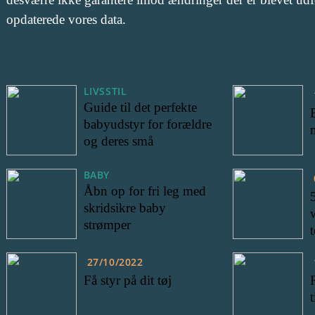
opdaterede vores data.
LIVSSTIL
Guide til det perfekte
babyudstyr for forældre
og deres små
BABY
Åbn op for fri leg med
skridsikre baby
strømper
27/10/2022
Få styr på dit tøj
t