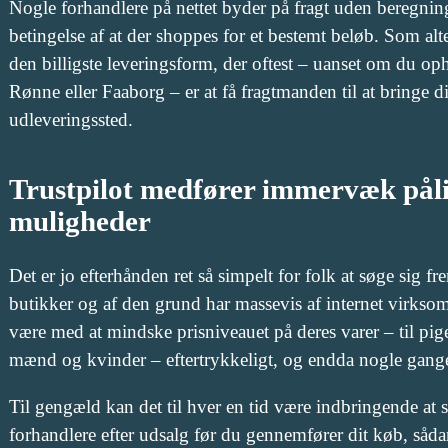
Nogle forhandlere på nettet byder på fragt uden beregnin
betingelse af at der shoppes for et bestemt beløb. Som al
den billigste leveringsform, der oftest – uanset om du op
Rønne eller Faaborg – er at få fragtmanden til at bringe din
udleveringssted.
Trustpilot medfører immervæk påli
muligheder
Det er jo efterhånden ret så simpelt for folk at søge sig frem
butikker og af den grund har massevis af internet virkso
være med at mindske prisniveauet på deres varer – til pige
mænd og kvinder – eftertrykkeligt, og endda nogle gange
Til gengæld kan det til hver en tid være indbringende at s
forhandlere efter udsalg før du gennemfører dit køb, sådan