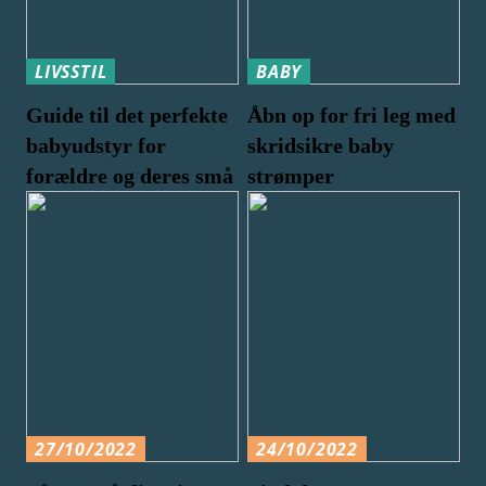
LIVSSTIL
BABY
Guide til det perfekte
Åbn op for fri leg med
babyudstyr for
skridsikre baby
forældre og deres små
strømper
27/10/2022
24/10/2022