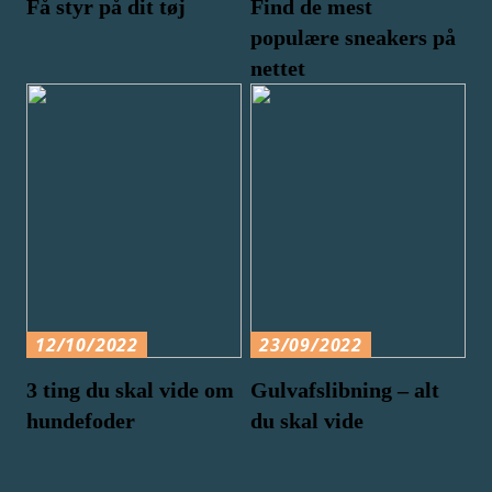
Få styr på dit tøj
Find de mest
populære sneakers på
nettet
12/10/2022
23/09/2022
3 ting du skal vide om
Gulvafslibning – alt
hundefoder
du skal vide