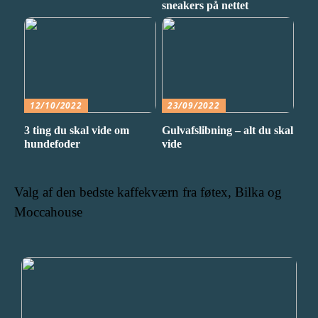
sneakers på nettet
12/10/2022
23/09/2022
3 ting du skal vide om
Gulvafslibning – alt du skal
hundefoder
vide
Valg af den bedste kaffekværn fra føtex, Bilka og
Moccahouse