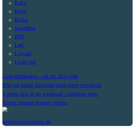
Baby
Børn
Bolig
Sundhed
DIY
Leg
Livsstil
Gode råd
Gulvafslibning – alt du skal vide
Bliv en bedre forældre med mere overskud
5 gode tips til en weekend i familien tegn
Rigtig mange træner i tights
hej@optivomedia.dk