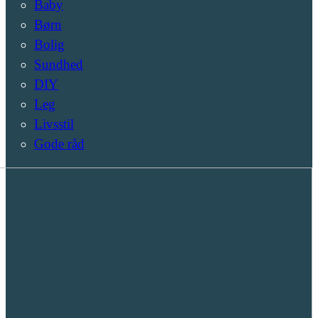
Baby
Børn
Bolig
Sundhed
DIY
Leg
Livsstil
Gode råd