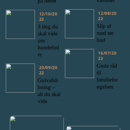
værelset
på nettet
12/08/20
12/10/20
22
22
Slip af
3 ting du
med tør
skal vide
hud
om
hundefod
16/07/20
er
22
Gode råd
23/09/20
til
22
familiefor
Gulvafsli
øgelsen
bning –
alt du skal
vide