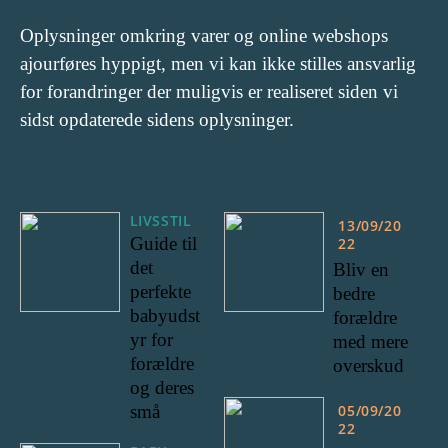
Oplysninger omkring varer og online webshops
ajourføres hyppigt, men vi kan ikke stilles ansvarlig
for forandringer der muligvis er realiseret siden vi
sidst opdaterede sidens oplysninger.
LIVSSTIL
13/09/20
Guide til
22
det
Bliv en
perfekte
bedre
babyudst
forældre
yr for
med mere
forældre
overskud
og deres
små
05/09/20
22