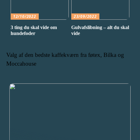
12/10/2022
23/09/2022
3 ting du skal vide om
Gulvafslibning – alt du skal
hundefoder
vide
Valg af den bedste kaffekværn fra føtex, Bilka og
Moccahouse