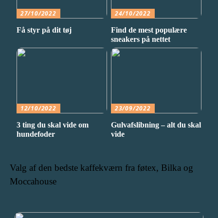
27/10/2022
24/10/2022
Få styr på dit tøj
Find de mest populære
sneakers på nettet
12/10/2022
23/09/2022
3 ting du skal vide om
Gulvafslibning – alt du skal
hundefoder
vide
Valg af den bedste kaffekværn fra føtex, Bilka og
Moccahouse