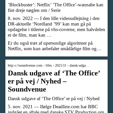
’Blockbuster’: Netflix’ ’The Office’-wannabe kan
fint dreje nøglen om / Serie
8. nov. 2022 — I den lille videoudlejning i den
DR-aktuelle ‘Nordland ’99’ kan man gå på
opdagelse i titlerne på vhs-coverne, men halvdelen
er de film, man kan …
Er du også træt af upersonlige algoritmer på
Netflix, som kun anbefaler smådårlige film og…
http s://soundvenue.com › film › 2021/11 › dansk-udga…
Dansk udgave af ‘The Office’
er på vej / Nyhed –
Soundvenue
Dansk udgave af ‘The Office’ er på vej / Nyhed
5. nov. 2021 — Ifølge Deadline.com har BBC
indgået en aftale med danske STV Production om