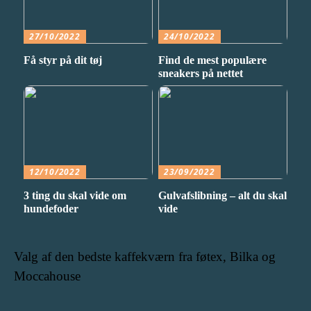
27/10/2022
24/10/2022
Få styr på dit tøj
Find de mest populære
sneakers på nettet
12/10/2022
23/09/2022
3 ting du skal vide om
Gulvafslibning – alt du skal
hundefoder
vide
Valg af den bedste kaffekværn fra føtex, Bilka og
Moccahouse