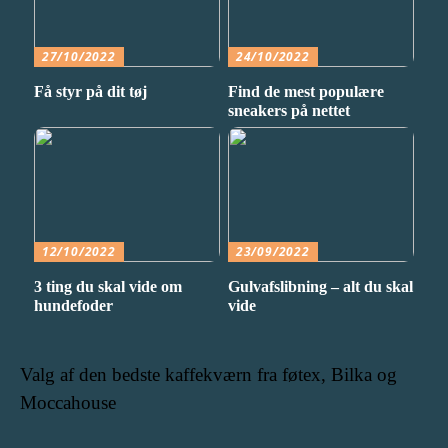
27/10/2022
24/10/2022
Få styr på dit tøj
Find de mest populære
sneakers på nettet
12/10/2022
23/09/2022
3 ting du skal vide om
Gulvafslibning – alt du skal
hundefoder
vide
Valg af den bedste kaffekværn fra føtex, Bilka og
Moccahouse