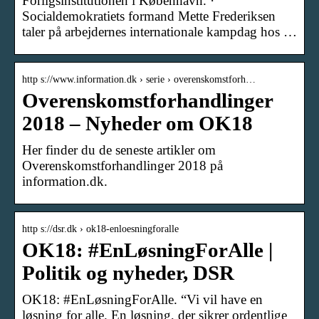
Forligsinstitutionen i København. ·
Socialdemokratiets formand Mette Frederiksen
taler på arbejdernes internationale kampdag hos …
http s://www.information.dk › serie › overenskomstforh…
Overenskomstforhandlinger
2018 – Nyheder om OK18
Her finder du de seneste artikler om
Overenskomstforhandlinger 2018 på
information.dk.
http s://dsr.dk › ok18-enloesningforalle
OK18: #EnLøsningForAlle |
Politik og nyheder, DSR
OK18: #EnLøsningForAlle. “Vi vil have en
løsning for alle. En løsning, der sikrer ordentlige