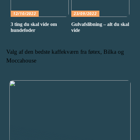
12/10/2022
23/09/2022
3 ting du skal vide om
Gulvafslibning – alt du skal
hundefoder
vide
Valg af den bedste kaffekværn fra føtex, Bilka og
Moccahouse