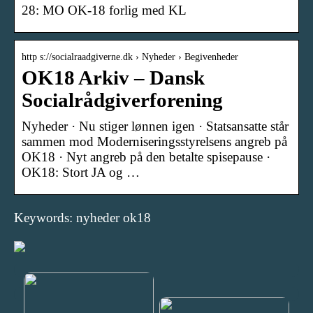
28: MO OK-18 forlig med KL
http s://socialraadgiverne.dk › Nyheder › Begivenheder
OK18 Arkiv – Dansk
Socialrådgiverforening
Nyheder · Nu stiger lønnen igen · Statsansatte står
sammen mod Moderniseringsstyrelsens angreb på
OK18 · Nyt angreb på den betalte spisepause ·
OK18: Stort JA og …
Keywords: nyheder ok18