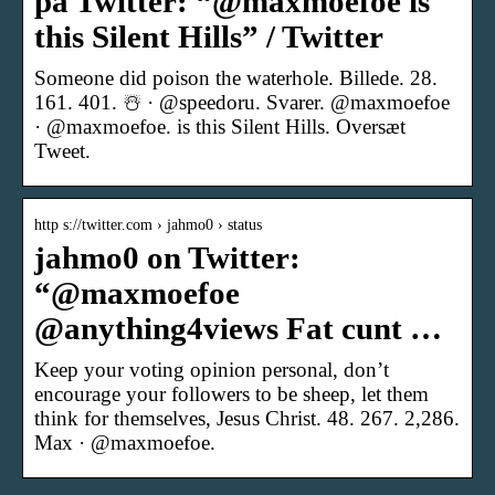
på Twitter: “@maxmoefoe is
this Silent Hills” / Twitter
Someone did poison the waterhole. Billede. 28.
161. 401. ☃️ · @speedoru. Svarer. @maxmoefoe
· @maxmoefoe. is this Silent Hills. Oversæt
Tweet.
http s://twitter.com › jahmo0 › status
jahmo0 on Twitter:
“@maxmoefoe
@anything4views Fat cunt …
Keep your voting opinion personal, don’t
encourage your followers to be sheep, let them
think for themselves, Jesus Christ. 48. 267. 2,286.
Max · @maxmoefoe.