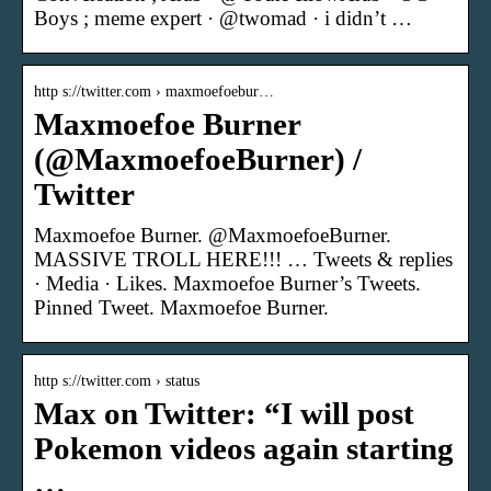
Boys ; meme expert · @twomad · i didn’t …
http s://twitter.com › maxmoefoebur…
Maxmoefoe Burner
(@MaxmoefoeBurner) /
Twitter
Maxmoefoe Burner. @MaxmoefoeBurner.
MASSIVE TROLL HERE!!! … Tweets & replies
· Media · Likes. Maxmoefoe Burner’s Tweets.
Pinned Tweet. Maxmoefoe Burner.
http s://twitter.com › status
Max on Twitter: “I will post
Pokemon videos again starting
…