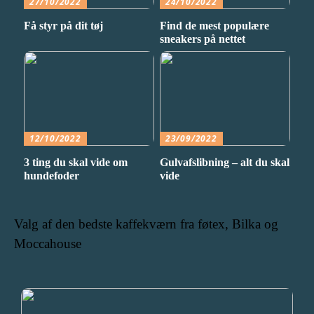
27/10/2022
24/10/2022
Få styr på dit tøj
Find de mest populære
sneakers på nettet
12/10/2022
23/09/2022
3 ting du skal vide om
Gulvafslibning – alt du skal
hundefoder
vide
Valg af den bedste kaffekværn fra føtex, Bilka og
Moccahouse