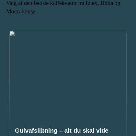
Valg af den bedste kaffekværn fra føtex, Bilka og
Moccahouse
Gulvafslibning – alt du skal vide