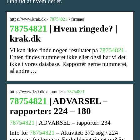
Find ud af hvem det er.
https://www.krak.dk ›
78754821
› firmaer
78754821
| Hvem ringede? |
krak.dk
Vi kan ikke finde nogen resultater på
78754821
.
Enten findes nummeret ikke eller også har vi det
ikke i vores database. Rapportér gerne nummeret,
så andre …
https://www.180.dk › nummer ›
78754821
78754821
| ADVARSEL –
rapporter: 224 – 180
78754821
| ADVARSEL – rapporter: 234
Info for
78754821
– Aktivitet: 372 søg / 224
rapporter fra brugere. Er du blevet ringet op? Se