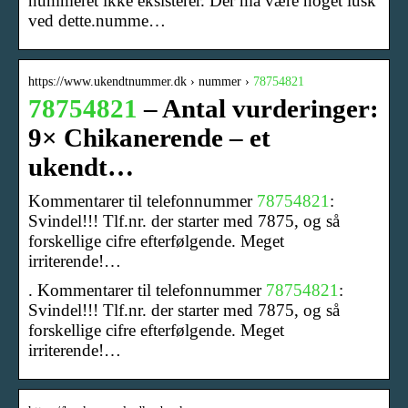
nummeret ikke eksisterer. Der må være noget lusk
ved dette.numme…
https://www.ukendtnummer.dk › nummer ›
78754821
78754821
– Antal vurderinger:
9× Chikanerende – et
ukendt…
Kommentarer til telefonnummer
78754821
:
Svindel!!! Tlf.nr. der starter med 7875, og så
forskellige cifre efterfølgende. Meget
irriterende!…
. Kommentarer til telefonnummer
78754821
:
Svindel!!! Tlf.nr. der starter med 7875, og så
forskellige cifre efterfølgende. Meget
irriterende!…