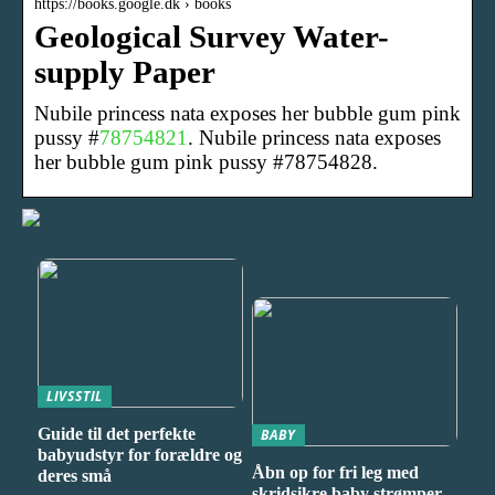
https://books.google.dk › books
Geological Survey Water-
supply Paper
Nubile princess nata exposes her bubble gum pink
pussy #
78754821
. Nubile princess nata exposes
her bubble gum pink pussy #78754828.
LIVSSTIL
Guide til det perfekte
BABY
babyudstyr for forældre og
Åbn op for fri leg med
deres små
skridsikre baby strømper