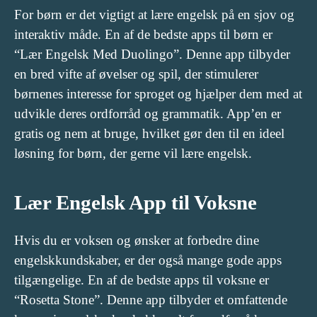
For børn er det vigtigt at lære engelsk på en sjov og
interaktiv måde. En af de bedste apps til børn er
“Lær Engelsk Med Duolingo”. Denne app tilbyder
en bred vifte af øvelser og spil, der stimulerer
børnenes interesse for sproget og hjælper dem med at
udvikle deres ordforråd og grammatik. App’en er
gratis og nem at bruge, hvilket gør den til en ideel
løsning for børn, der gerne vil lære engelsk.
Lær Engelsk App til Voksne
Hvis du er voksen og ønsker at forbedre dine
engelskkundskaber, er der også mange gode apps
tilgængelige. En af de bedste apps til voksne er
“Rosetta Stone”. Denne app tilbyder et omfattende