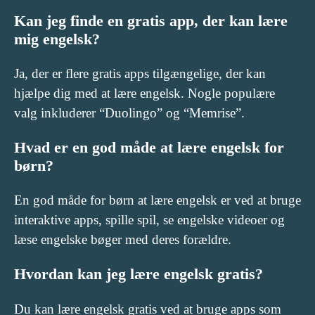
Kan jeg finde en gratis app, der kan lære
mig engelsk?
Ja, der er flere gratis apps tilgængelige, der kan
hjælpe dig med at lære engelsk. Nogle populære
valg inkluderer “Duolingo” og “Memrise”.
Hvad er en god måde at lære engelsk for
børn?
En god måde for børn at lære engelsk er ved at bruge
interaktive apps, spille spil, se engelske videoer og
læse engelske bøger med deres forældre.
Hvordan kan jeg lære engelsk gratis?
Du kan lære engelsk gratis ved at bruge apps som