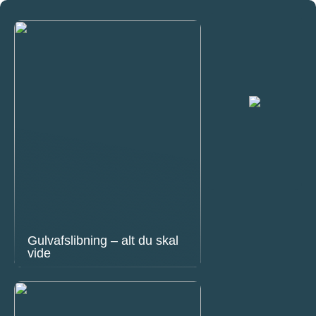
Gulvafslibning – alt du skal
vide