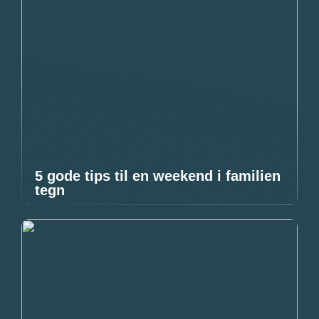
5 gode tips til en weekend i familien
tegn