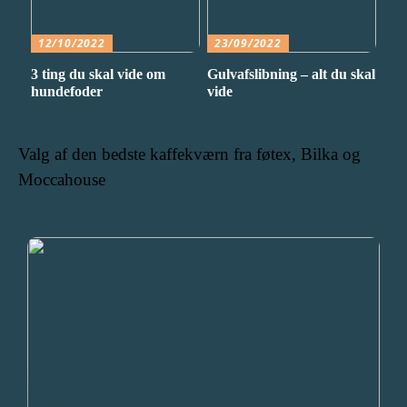
12/10/2022
23/09/2022
3 ting du skal vide om
Gulvafslibning – alt du skal
hundefoder
vide
Valg af den bedste kaffekværn fra føtex, Bilka og
Moccahouse