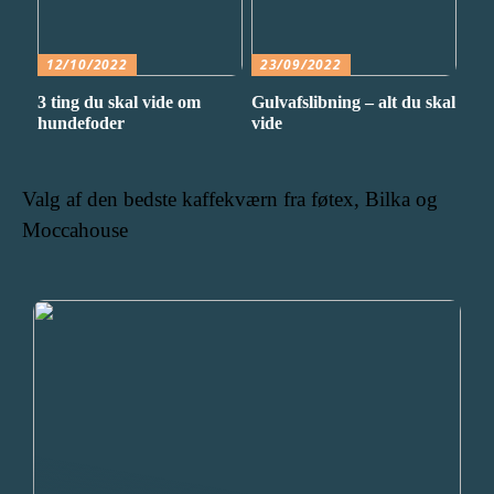
12/10/2022
23/09/2022
3 ting du skal vide om
Gulvafslibning – alt du skal
hundefoder
vide
Valg af den bedste kaffekværn fra føtex, Bilka og
Moccahouse