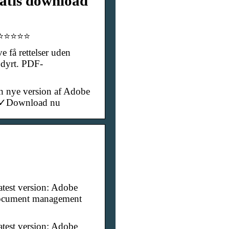
ratis download
2 ⭐⭐⭐⭐⭐
e få rettelser uden
 dyrt. PDF-
 nye version af Adobe
et ✓Download nu
test version: Adobe
 document management
test version: Adobe