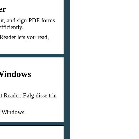
er
out, and sign PDF forms
ficiently.
Reader lets you read,
 Windows
 Reader. Følg disse trin
på Windows.