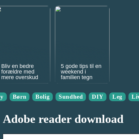
Bliv en bedre
5 gode tips til en
forældre med
weekend i
mere overskud
familien tegn
by
Børn
Bolig
Sundhed
DIY
Leg
Liv
Adobe reader download