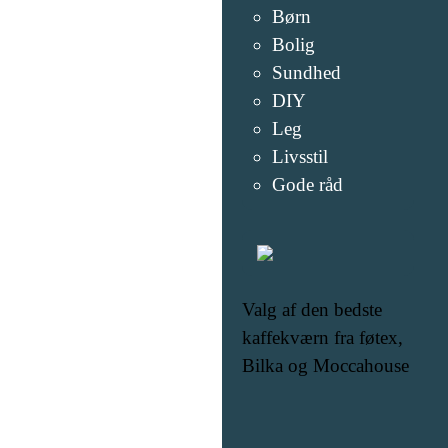
Børn
Bolig
Sundhed
DIY
Leg
Livsstil
Gode råd
Valg af den bedste
kaffekværn fra føtex,
Bilka og Moccahouse