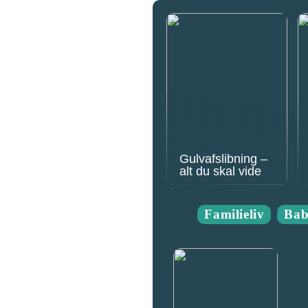
Gulvafslibning –
alt du skal vide
Familieliv
Ba